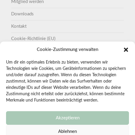
Mitglied werden
Downloads
Kontakt
Cookie-Richtlinie (EU)
Cookie-Zustimmung verwalten
Datenschutzerklärung
Um dir ein optimales Erlebnis zu bieten, verwenden wir
Impressum
Technologien wie Cookies, um Geräteinformationen zu speichern
und/oder darauf zuzugreifen. Wenn du diesen Technologien
zustimmst, können wir Daten wie das Surfverhalten oder
Einladung Mitgliederversammlung KGV Wiesenperle e.
eindeutige IDs auf dieser Website verarbeiten. Wenn du deine
V.
Zustimmung nicht erteilst oder zurückziehst, können bestimmte
1. Juni 2026
Merkmale und Funktionen beeinträchtigt werden.
Unterstützung im Vorstand gesucht
26. April 2026
Akzeptieren
Neuausbildung Wertermittler
Ablehnen
17. April 2026