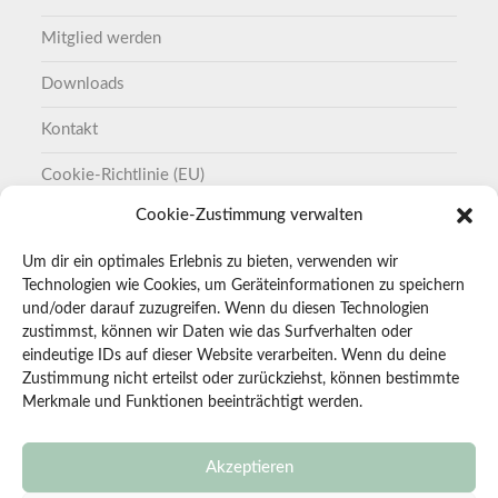
Mitglied werden
Downloads
Kontakt
Cookie-Richtlinie (EU)
Cookie-Zustimmung verwalten
Datenschutzerklärung
Um dir ein optimales Erlebnis zu bieten, verwenden wir
Impressum
Technologien wie Cookies, um Geräteinformationen zu speichern
und/oder darauf zuzugreifen. Wenn du diesen Technologien
zustimmst, können wir Daten wie das Surfverhalten oder
Einladung Mitgliederversammlung KGV Wiesenperle e.
eindeutige IDs auf dieser Website verarbeiten. Wenn du deine
V.
Zustimmung nicht erteilst oder zurückziehst, können bestimmte
1. Juni 2026
Merkmale und Funktionen beeinträchtigt werden.
Unterstützung im Vorstand gesucht
26. April 2026
Akzeptieren