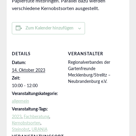
Papiertüte mitbringen. Parallel dazu werden
verschiedene Kernobstsorten ausgestellt.
Zum Kalender hinzufügen
DETAILS
VERANSTALTER
Regionalverbandes der
Datum:
Gartenfreunde
14. Oktober 2023
Mecklenburg/Strelitz –
Zeit:
Neubrandenburg e.V.
10:00 - 12:00
Veranstaltungskategorie:
allgemein
Veranstaltung-Tags:
2023
,
Fachberatung
,
Kernobstsorten
,
Steinobst
,
URANIA