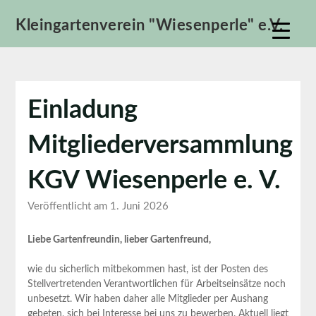
Skip
Kleingartenverein "Wiesenperle" e.V.
to
content
Einladung
Mitgliederversammlung
KGV Wiesenperle e. V.
Veröffentlicht am 1. Juni 2026
Liebe Gartenfreundin, lieber Gartenfreund,
wie du sicherlich mitbekommen hast, ist der Posten des
Stellvertretenden Verantwortlichen für Arbeitseinsätze noch
unbesetzt. Wir haben daher alle Mitglieder per Aushang
gebeten, sich bei Interesse bei uns zu bewerben. Aktuell liegt